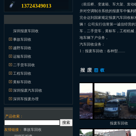
（前后桥、变速箱、车大架、发动
13724349013
并对空调制冷系统的报废车中氟利
完全达到国家规定报废汽车回收标
辆！ 公司实行信誉第一诚信经营
深圳报废车回收
车，二手货车，黄标车，工程机械
地车辆下户业务，
事故车回收
汽车回收业务：
越野车回收
1：报废车回收：各种型........
运输车回收
二手货车回收
工程车回收
黄标车回收
深圳报废汽车回收
深圳车报废办理
产品收索：
运输车回收
二手货车回收
报废车回收
友情链接：
事故车回收