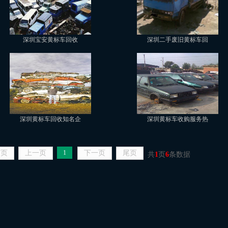
深圳宝安黄标车回收
深圳二手废旧黄标车回
深圳黄标车回收知名企
深圳黄标车收购服务热
首页
上一页
1
下一页
尾页
共
1
页
6
条数据