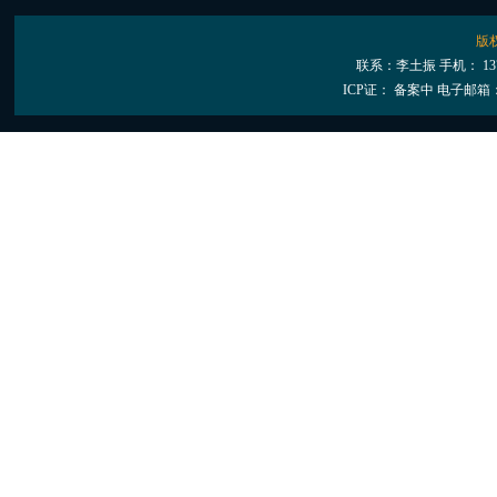
版
联系：李土振 手机： 13
ICP证： 备案中
电子邮箱：28